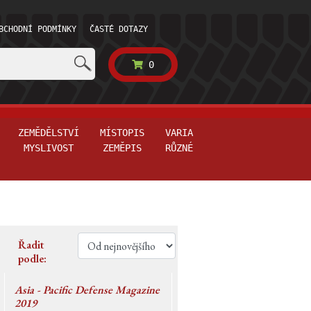
BCHODNÍ PODMÍNKY
ČASTÉ DOTAZY
0
ZEMĚDĚLSTVÍ
MÍSTOPIS
VARIA
MYSLIVOST
ZEMĚPIS
RŮZNÉ
Řadit
podle:
Asia - Pacific Defense Magazine
2019