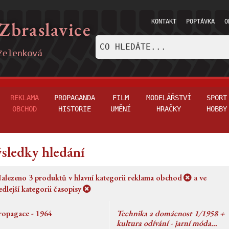
KONTAKT
POPTÁVKA
O
REKLAMA
PROPAGANDA
FILM
MODELÁŘSTVÍ
SPORT
OBCHOD
HISTORIE
UMĚNÍ
HRAČKY
HOBBY
sledky hledání
alezeno
3
produktů v hlavní kategorii
reklama obchod
a ve
edlejší kategorii
časopisy
ropagace - 1964
Technika a domácnost 1/1958 +
kultura odívání - jarní móda