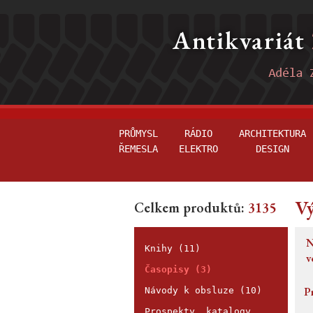
PRŮMYSL
RÁDIO
ARCHITEKTURA
ŘEMESLA
ELEKTRO
DESIGN
Vý
Celkem produktů:
3135
N
Knihy (11)
v
Časopisy (3)
P
Návody k obsluze (10)
Prospekty, katalogy