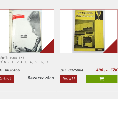
1958
očník 1964 (X)
ísla - 1, 2 + 3, 4, 5, 6, 7,
, 9, 10, 11, 12
400,- CZK
D: 0026456
ID: 0025864
 případě zájmu o tuto položku…
Rezervováno
Detail
Detail