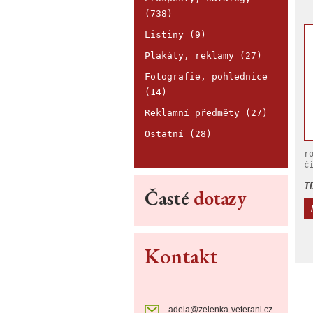
(738)
Listiny (9)
Plakáty, reklamy (27)
Fotografie, pohlednice
(14)
Reklamní předměty (27)
Ostatní (28)
r
č
8
I
Časté
dotazy
V
Kontakt
adela@zelenka-veterani.cz