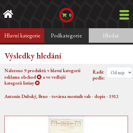
0
Hlavní kategorie
Podkategorie
Hledat
Výsledky hledání
Nalezeno
9
produktů v hlavní kategorii
Řadit
reklama obchod
a ve vedlejší
podle:
kategorii
listiny
Antonín Dubský, Brno - továrna mostníh vah - dopis - 1912