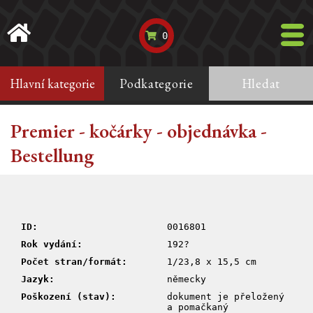
0
Hlavní kategorie
Podkategorie
Hledat
Premier - kočárky - objednávka -
Bestellung
ID:
0016801
Rok vydání:
192?
Počet stran/formát:
1/23,8 x 15,5 cm
Jazyk:
německy
Poškození (stav):
dokument je přeložený
a pomačkaný