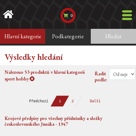
0
Hlavní kategorie
Podkategorie
Hledat
Výsledky hledání
Nalezeno
53
produktů v hlavní kategorii
Řadit
sport hobby
podle:
Předchozí
Další
2
1
Krojové předpisy pro všechny příslušníky a složky
československého Junáka - 1947