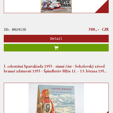
700,- CZK
ID: 0024138
Detail
I. celostátní Spartakiada 1955 - zimní část - Sokolovský závod
branné zdatnosti 1955 - Špindlerův Mlýn 11. - 13. března 1955 -
Krkonoše