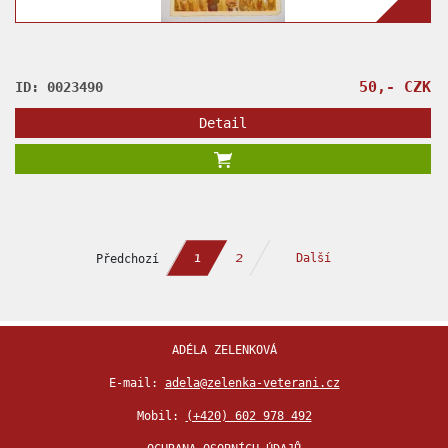
50,- CZK
ID: 0023490
Detail
Předchozí
Další
2
1
ADÉLA ZELENKOVÁ
E-mail:
adela@zelenka-veterani.cz
Mobil:
(+420) 602 978 492