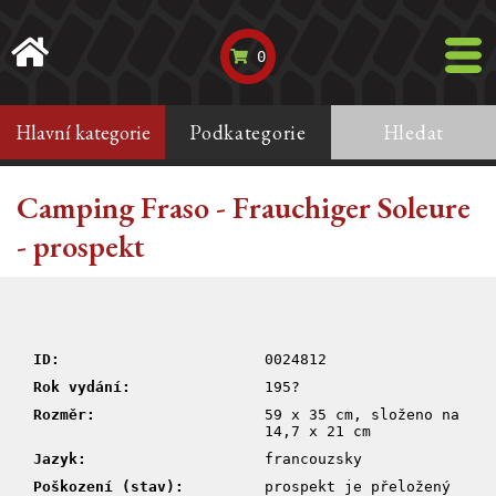
0
Hlavní kategorie
Podkategorie
Hledat
Camping Fraso - Frauchiger Soleure
- prospekt
ID:
0024812
Rok vydání:
195?
Rozměr:
59 x 35 cm, složeno na
14,7 x 21 cm
Jazyk:
francouzsky
Poškození (stav):
prospekt je přeložený