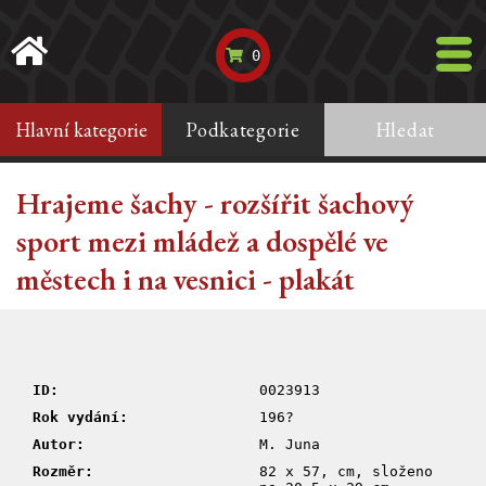
0
Hlavní kategorie
Podkategorie
Hledat
Hrajeme šachy - rozšířit šachový
sport mezi mládež a dospělé ve
městech i na vesnici - plakát
ID:
0023913
Rok vydání:
196?
Autor:
M. Juna
Rozměr:
82 x 57, cm, složeno