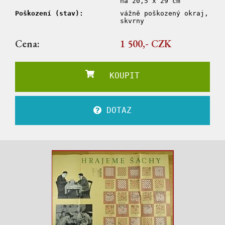
na 20,5 x 29 cm
Poškození (stav):
vážně poškozený okraj,
skvrny
Cena:
1 500,- CZK
KOUPIT
DOTAZ