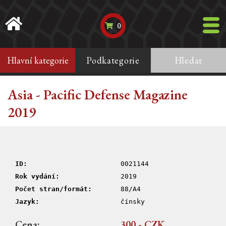
0
Hlavní kategorie
Podkategorie
Hledat
Asia - Pacific Defense Magazine
2019
ID:
0021144
Rok vydání:
2019
Počet stran/formát:
88/A4
Jazyk:
čínsky
Cena:
300,- CZK