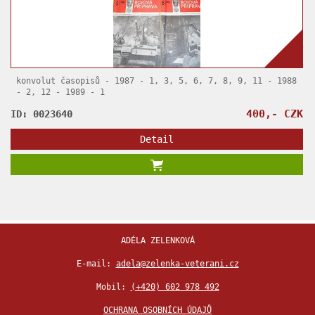
konvolut časopisů - 1987 - 1, 3, 5, 6, 7, 8, 9, 11 - 1988
- 2, 12 - 1989 - 1
400,- CZK
ID: 0023640
Detail
ADÉLA ZELENKOVÁ
E-mail:
adela@zelenka-veterani.cz
Mobil:
(+420) 602 978 492
OCHRANA OSOBNÍCH ÚDAJŮ