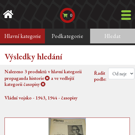
0
Hlavní kategorie
Podkategorie
Hledat
Výsledky hledání
Nalezeno
3
produktů v hlavní kategorii
Řadit
propaganda historie
a ve vedlejší
podle:
kategorii
časopisy
Vládní vojsko - 1943, 1944 - časopisy