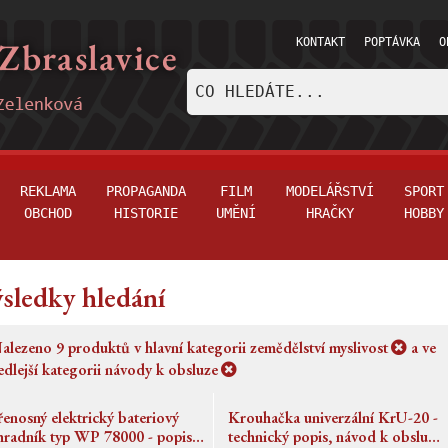
KONTAKT
POPTÁVKA
O
REKLAMA
PROPAGANDA
FILM
MODELÁŘSTVÍ
SPORT
OBCHOD
HISTORIE
UMĚNÍ
HRAČKY
HOBBY
sledky hledání
alezeno
9
produktů v hlavní kategorii
zemědělství myslivost
a ve
edlejší kategorii
návody k obsluze
řenosný elektrický bateriový
Krouhačka univerzální KrU-20 -
hradník typ WP 78000 - popis,
technický popis, návod k obsluze,