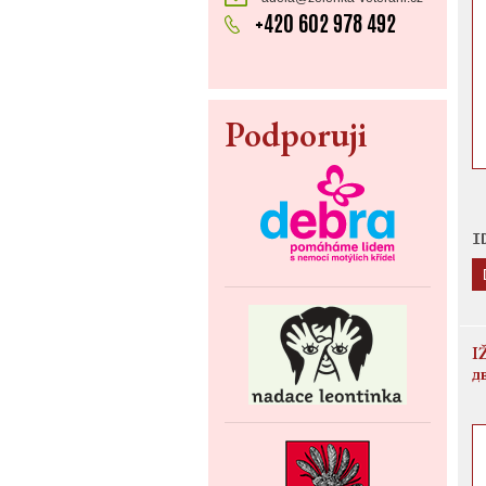
+420 602 978 492
Podporuji
I
I
д
п