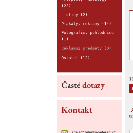
mo
(23)
K
Listiny (2)
Plakáty, reklamy (14)
Fotografie, pohlednice
(1)
Reklamní předměty (0)
Ostatní (12)
I
Časté
dotazy
Kontakt
I
t
adela@zelenka-veterani.cz