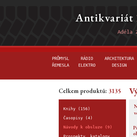
PRŮMYSL
RÁDIO
ARCHITEKTURA
ŘEMESLA
ELEKTRO
DESIGN
Vý
Celkem produktů:
3135
N
Knihy (156)
v
Časopisy (4)
P
Návody k obsluze (9)
o
Prospekty, katalogy