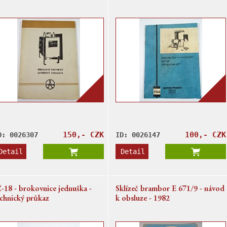
ntáž, náhradní díly... Tesla
seznam náhradních dílů - 1966 -
arlín
Agrostroj Prostějov
150,- CZK
100,- CZK
D: 0026307
ID: 0026147
Detail
Detail
Ž-18 - brokovnice jednuška -
Sklízeč brambor E 671/9 - návod
echnický průkaz
k obsluze - 1982