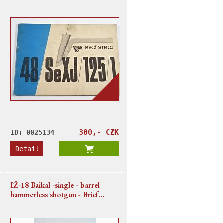
katalog součástí
300,- CZK
ID: 0025134
Detail
IŽ-18 Baikal -single - barrel
hammerless shotgun - Brief
Instructions