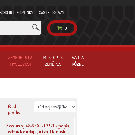
BCHODNÍ PODMÍNKY
ČASTÉ DOTAZY
0
ZEMĚDĚLSTVÍ
MÍSTOPIS
VARIA
MYSLIVOST
ZEMĚPIS
RŮZNÉ
Řadit
podle:
Secí stroj 48-SeXJ-125-1 - popis,
technické údaje, návod k obsluze,