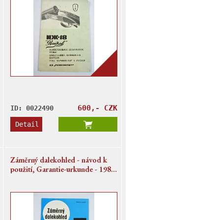
600,- CZK
ID: 0022490
Detail
Záměrný dalekohled - návod k
použití, Garantie-urkunde - 1982
- VEB Carl Zeiss Jena - NDR