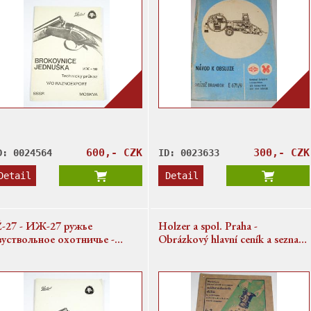
600,- CZK
300,- CZK
D: 0024564
ID: 0023633
Detail
Detail
Ž-27 - ИЖ-27 ружье
Holzer a spol. Praha -
вуствольное охотничье -
Obrázkový hlavní ceník a seznam
аспорт
náhradních dílů k mléčným
odstředivkám všech soustav