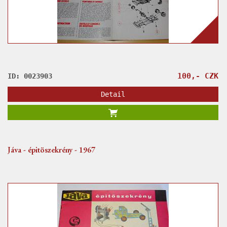
100,- CZK
ID: 0023903
Detail
Jáva - épitöszekrény - 1967