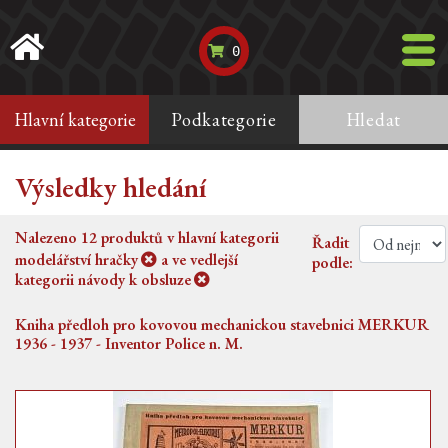
0
Hlavní kategorie
Podkategorie
Hledat
Výsledky hledání
Nalezeno
12
produktů v hlavní kategorii
Řadit
modelářství hračky
a ve vedlejší
podle:
kategorii
návody k obsluze
Kniha předloh pro kovovou mechanickou stavebnici MERKUR
1936 - 1937 - Inventor Police n. M.