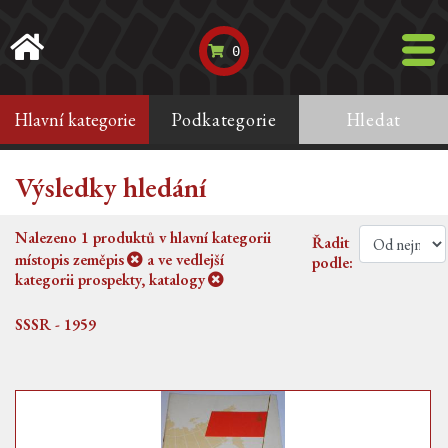
0
Hlavní kategorie
Podkategorie
Hledat
Výsledky hledání
Nalezeno
1
produktů v hlavní kategorii
Řadit
místopis zeměpis
a ve vedlejší
podle:
kategorii
prospekty, katalogy
SSSR - 1959