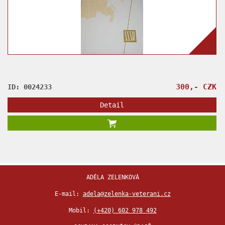
300,- CZK
ID: 0024233
Detail
ADÉLA ZELENKOVÁ
E-mail:
adela@zelenka-veterani.cz
Mobil:
(+420) 602 978 492