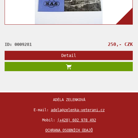
250,- CZK
ID: 0009281
Detail
ADÉLA ZELENKOVÁ
E-mail:
adela@zelenka-veterani.cz
Mobil:
(+420) 602 978 492
OCHRANA OSOBNÍCH ÚDAJŮ