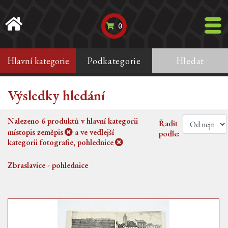
0
Hlavní kategorie
Podkategorie
Hledat
Výsledky hledání
Nalezeno
6
produktů v hlavní kategorii
Řadit
místopis zeměpis
a ve vedlejší
podle:
kategorii
fotografie, pohlednice
Zbraslavice - pohlednice