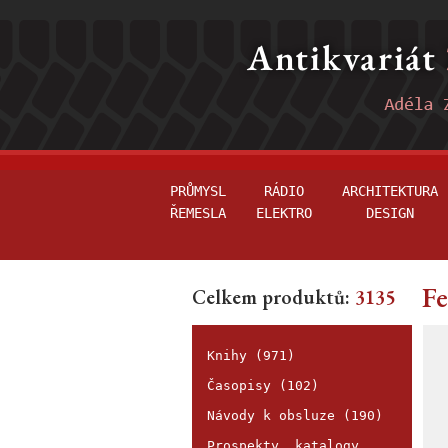
PRŮMYSL
RÁDIO
ARCHITEKTURA
ŘEMESLA
ELEKTRO
DESIGN
Fe
Celkem produktů:
3135
Knihy (971)
Časopisy (102)
Návody k obsluze (190)
Prospekty, katalogy