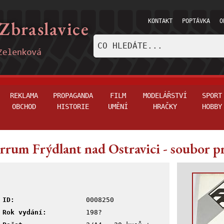
KONTAKT
POPTÁVKA
O
REKLAMA
PROPAGANDA
FILM
MODELÁŘSTVÍ
SPORT
OBCHOD
HISTORIE
UMĚNÍ
HRAČKY
HOBBY
rrum Frýdlant nad Ostravici - soubor p
ID:
0008250
Rok vydání:
198?