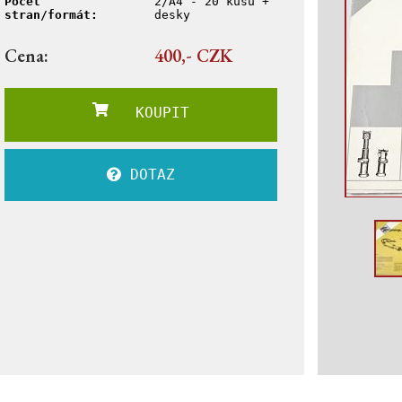
Počet
2/A4 - 20 kusů +
stran/formát:
desky
Cena:
400,- CZK
KOUPIT
DOTAZ