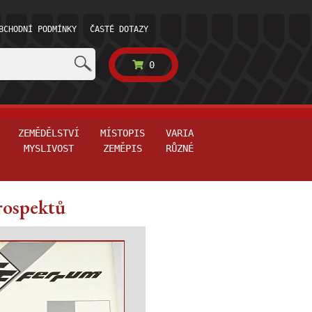
BCHODNÍ PODMÍNKY
ČASTÉ DOTAZY
0
ZEMĚDĚLSTVÍ
MÍSTOPIS
VARIA
MYSLIVOST
ZEMĚPIS
RŮZNÉ
rospektů