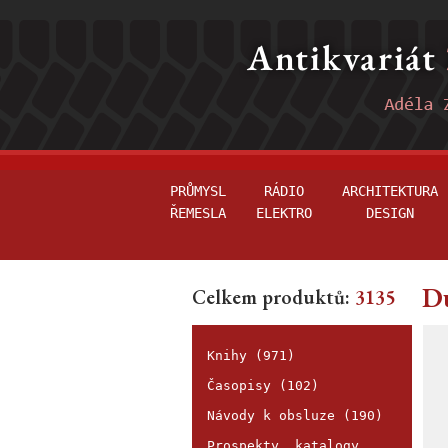
PRŮMYSL
RÁDIO
ARCHITEKTURA
ŘEMESLA
ELEKTRO
DESIGN
Du
Celkem produktů:
3135
Knihy (971)
Časopisy (102)
Návody k obsluze (190)
Prospekty, katalogy