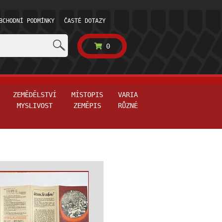
BCHODNÍ PODMÍNKY
ČASTÉ DOTAZY
0
ZEMĚDĚLSTVÍ
MÍSTOPIS
VARIA
MYSLIVOST
ZEMĚPIS
RŮZNÉ