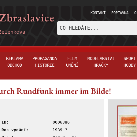
KONTAKT
POPTÁVKA
O
REKLAMA
PROPAGANDA
FILM
MODELÁŘSTVÍ
SPORT
OBCHOD
HISTORIE
UMĚNÍ
HRAČKY
HOBBY
rch Rundfunk immer im Bilde!
ID:
0006386
Rok vydání:
1939 ?