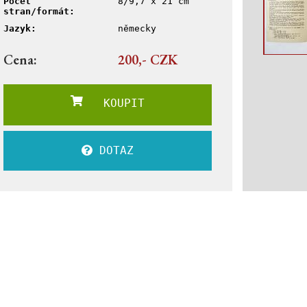
Počet
8/9,7 x 21 cm
stran/formát:
Jazyk:
německy
Cena:
200,- CZK
KOUPIT
DOTAZ