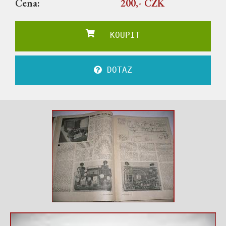
Cena:
200,- CZK
KOUPIT
DOTAZ