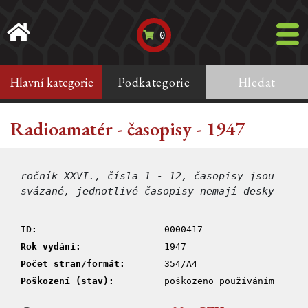
0
Hlavní kategorie
Podkategorie
Hledat
Radioamatér - časopisy - 1947
ročník XXVI., čísla 1 - 12, časopisy jsou
svázané, jednotlivé časopisy nemají desky
ID:
0000417
Rok vydání:
1947
Počet stran/formát:
354/A4
Poškození (stav):
poškozeno používáním