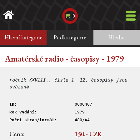
0
Hlavní kategorie
Podkategorie
Hledat
Amatérské radio - časopisy - 1979
ročník XXVIII., čísla 1- 12, časopisy jsou
svázané
ID:
0000407
Rok vydání:
1979
Počet stran/formát:
480/A4
Cena:
150,- CZK