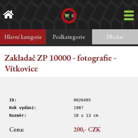
0
Hlavní kategorie
Podkategorie
Hledat
Zakladač ZP 10000 - fotografie -
Vítkovice
ID:
0026495
Rok vydání:
198?
Rozměr:
18 x 13 cm
Cena:
200,- CZK