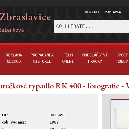
KONTAKT
POPTÁVKA
O
REKLAMA
PROPAGANDA
FILM
MODELÁŘSTVÍ
SPORT
OBCHOD
HISTORIE
UMĚNÍ
HRAČKY
HOBBY
rečkové rypadlo RK 400 - fotografie - 
ID:
0026493
Rok vydání:
198?