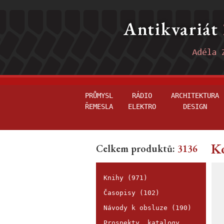
PRŮMYSL
RÁDIO
ARCHITEKTURA
ŘEMESLA
ELEKTRO
DESIGN
Ko
Celkem produktů:
3136
Knihy (971)
Časopisy (102)
Návody k obsluze (190)
Prospekty, katalogy