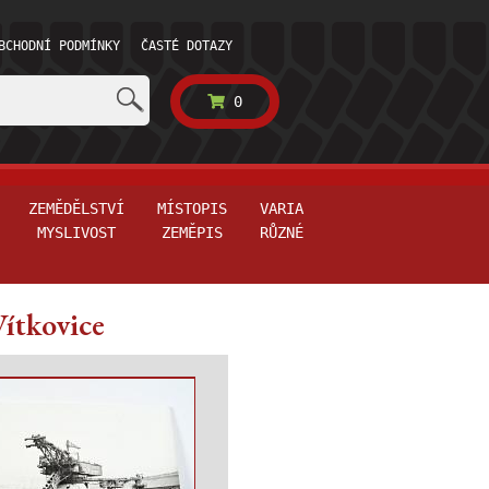
BCHODNÍ PODMÍNKY
ČASTÉ DOTAZY
0
ZEMĚDĚLSTVÍ
MÍSTOPIS
VARIA
MYSLIVOST
ZEMĚPIS
RŮZNÉ
Vítkovice