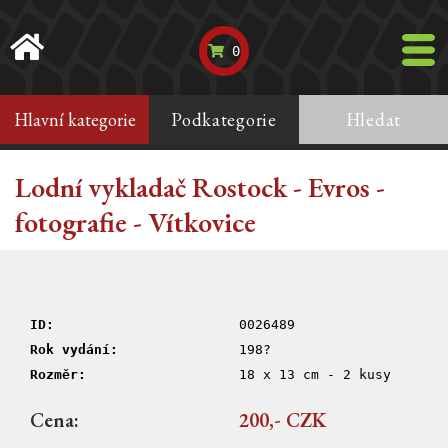
0
Hlavní kategorie
Podkategorie
Hledat
Lodní vykladač Rostock - Evros -
fotografie - Vítkovice
ID:
0026489
Rok vydání:
198?
Rozměr:
18 x 13 cm - 2 kusy
Cena:
200,- CZK