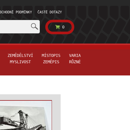
BCHODNÍ PODMÍNKY
ČASTÉ DOTAZY
0
ZEMĚDĚLSTVÍ
MÍSTOPIS
VARIA
MYSLIVOST
ZEMĚPIS
RŮZNÉ