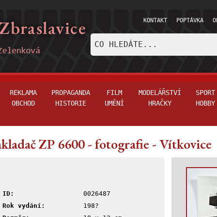
KONTAKT
POPTÁVKA
O
REKLAMA
PROPAGANDA
FILM
MODELÁŘSTVÍ
SPORT
OBCHOD
HISTORIE
UMĚNÍ
HRAČKY
HOBBY
kladač ZP 6600 - fotografie - Vítkovice
ID:
0026487
Rok vydání:
198?