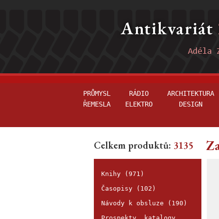
PRŮMYSL
RÁDIO
ARCHITEKTURA
ŘEMESLA
ELEKTRO
DESIGN
Za
Celkem produktů:
3135
Knihy (971)
Časopisy (102)
Návody k obsluze (190)
Prospekty, katalogy