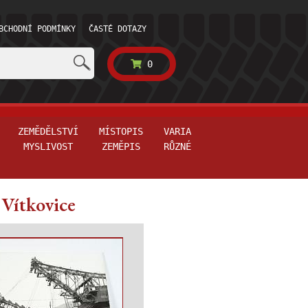
BCHODNÍ PODMÍNKY
ČASTÉ DOTAZY
0
ZEMĚDĚLSTVÍ
MÍSTOPIS
VARIA
MYSLIVOST
ZEMĚPIS
RŮZNÉ
 Vítkovice