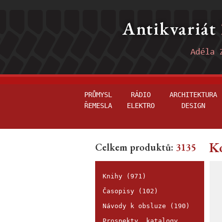
PRŮMYSL
RÁDIO
ARCHITEKTURA
ŘEMESLA
ELEKTRO
DESIGN
Ko
Celkem produktů:
3135
Knihy (971)
Časopisy (102)
Návody k obsluze (190)
Prospekty, katalogy