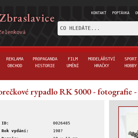
KONTAKT
POPTÁVKA
O
REKLAMA
PROPAGANDA
FILM
MODELÁŘSTVÍ
SPORT
OBCHOD
HISTORIE
UMĚNÍ
HRAČKY
HOBBY
rečkové rypadlo RK 5000 - fotografie -
ID:
0026485
Rok vydání:
198?