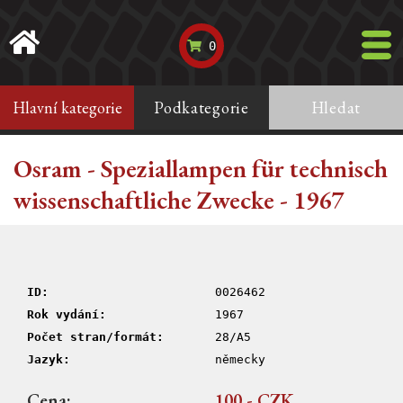
0
Hlavní kategorie
Podkategorie
Hledat
Osram - Speziallampen für technisch
wissenschaftliche Zwecke - 1967
ID:
0026462
Rok vydání:
1967
Počet stran/formát:
28/A5
Jazyk:
německy
Cena:
100,- CZK