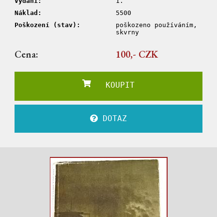
Vydání:
1.
Náklad:
5500
Poškození (stav):
poškozeno používáním,
skvrny
Cena:
100,- CZK
KOUPIT
DOTAZ