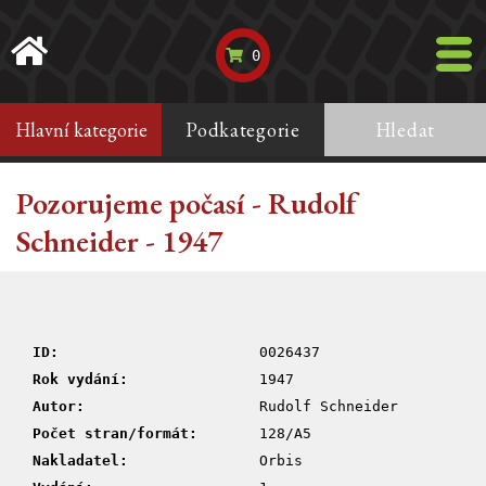
0
Hlavní kategorie
Podkategorie
Hledat
Pozorujeme počasí - Rudolf
Schneider - 1947
ID:
0026437
Rok vydání:
1947
Autor:
Rudolf Schneider
Počet stran/formát:
128/A5
Nakladatel:
Orbis