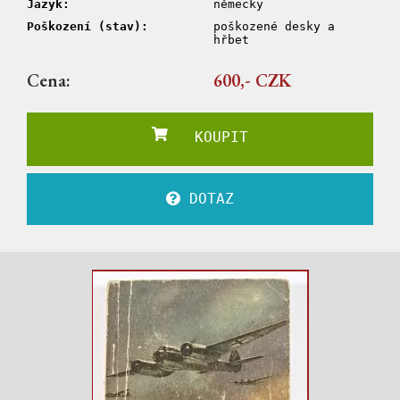
Jazyk:
německy
Poškození (stav):
poškozené desky a
hřbet
Cena:
600,- CZK
KOUPIT
DOTAZ