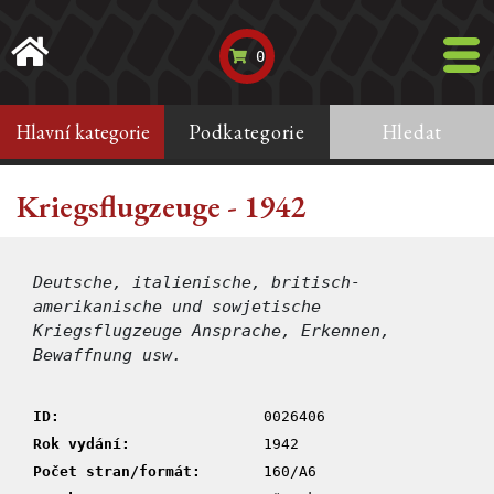
0
Hlavní kategorie
Podkategorie
Hledat
Kriegsflugzeuge - 1942
Deutsche, italienische, britisch-
amerikanische und sowjetische
Kriegsflugzeuge Ansprache, Erkennen,
Bewaffnung usw.
ID:
0026406
Rok vydání:
1942
Počet stran/formát:
160/A6