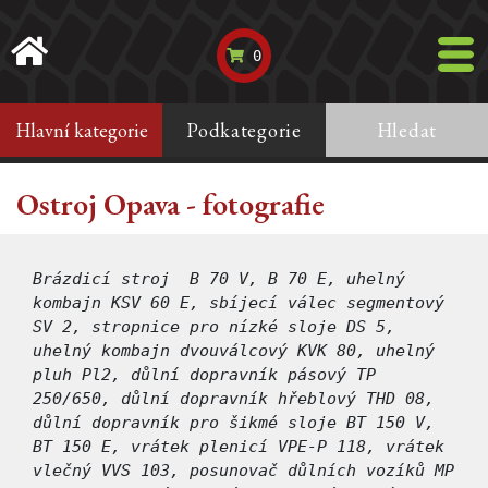
0
Hlavní kategorie
Podkategorie
Hledat
Ostroj Opava - fotografie
Brázdicí stroj B 70 V, B 70 E, uhelný
kombajn KSV 60 E, sbíjecí válec segmentový
SV 2, stropnice pro nízké sloje DS 5,
uhelný kombajn dvouválcový KVK 80, uhelný
pluh Pl2, důlní dopravník pásový TP
250/650, důlní dopravník hřeblový THD 08,
důlní dopravník pro šikmé sloje BT 150 V,
BT 150 E, vrátek plenicí VPE-P 118, vrátek
vlečný VVS 103, posunovač důlních vozíků MP