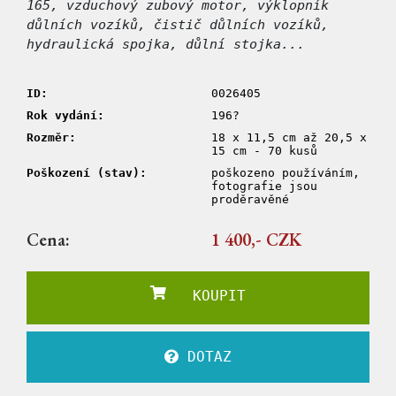
165, vzduchový zubový motor, výklopník
důlních vozíků, čistič důlních vozíků,
hydraulická spojka, důlní stojka...
ID:
0026405
Rok vydání:
196?
Rozměr:
18 x 11,5 cm až 20,5 x
15 cm - 70 kusů
Poškození (stav):
poškozeno používáním,
fotografie jsou
proděravěné
Cena:
1 400,- CZK
KOUPIT
DOTAZ