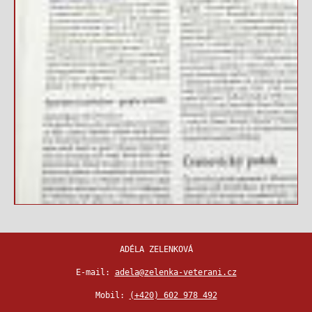
ADÉLA ZELENKOVÁ
E-mail:
adela@zelenka-veterani.cz
Mobil:
(+420) 602 978 492