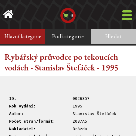
0
Hlavní kategorie
Podkategorie
Hledat
Rybářský průvodce po tekoucích
vodách - Stanislav Štefáček - 1995
ID:
0026357
Rok vydání:
1995
Autor:
Stanislav Štefáček
Počet stran/formát:
208/A5
Nakladatel:
Brázda