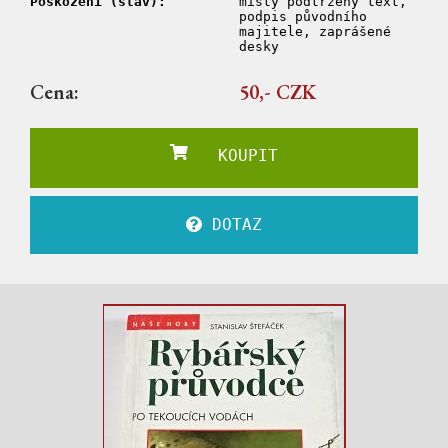
Poškození (stav):
místy podtržený text,
podpis původního
majitele, zaprášené
desky
Cena:
50,- CZK
KOUPIT
DOTAZ