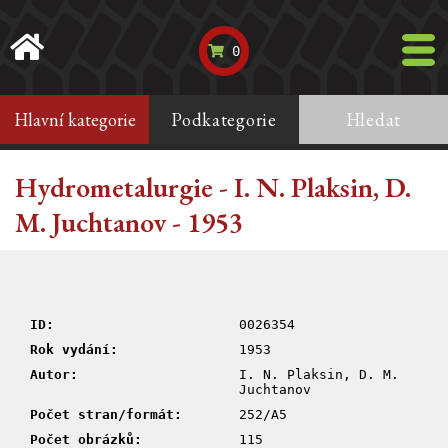
0
Hlavní kategorie
Podkategorie
Hledat
Hydrometalurgie - I. N. Plaksin, D.
M. Juchtanov - 1953
ID:
0026354
Rok vydání:
1953
Autor:
I. N. Plaksin, D. M.
Juchtanov
Počet stran/formát:
252/A5
Počet obrázků:
115