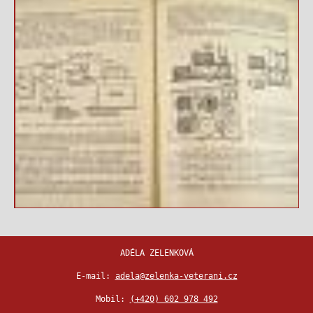
ADÉLA ZELENKOVÁ
E-mail:
adela@zelenka-veterani.cz
Mobil:
(+420) 602 978 492