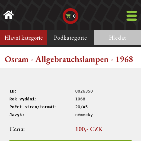
0
Hlavní kategorie
Podkategorie
Hledat
Osram - Allgebrauchslampen - 1968
ID:
0026350
Rok vydání:
1968
Počet stran/formát:
20/A5
Jazyk:
německy
Cena:
100,- CZK