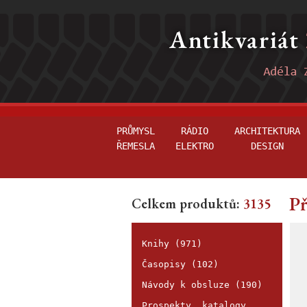
PRŮMYSL
RÁDIO
ARCHITEKTURA
ŘEMESLA
ELEKTRO
DESIGN
Př
Celkem produktů:
3135
Knihy (971)
Časopisy (102)
Návody k obsluze (190)
Prospekty, katalogy