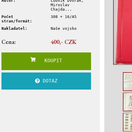
Autor:
Ludvík Dvořák,
Miroslav
Chajda...
Počet
308 + 16/A5
stran/formát:
Nakladatel:
Naše vojsko
Cena:
400,- CZK
KOUPIT
DOTAZ