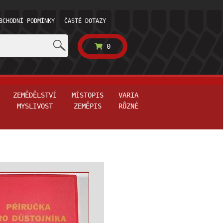
BCHODNÍ PODMÍNKY
ČASTÉ DOTAZY
0
ZEMĚDĚLSTVÍ
MÍSTOPIS
VARIA
MYSLIVOST
ZEMĚPIS
RŮZNÉ