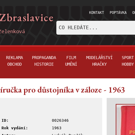
KONTAKT
POPTÁVKA
O
REKLAMA
PROPAGANDA
FILM
MODELÁŘSTVÍ
SPORT
OBCHOD
HISTORIE
UMĚNÍ
HRAČKY
HOBBY
íručka pro důstojníka v záloze - 1963
ID:
0026346
Rok vydání:
1963