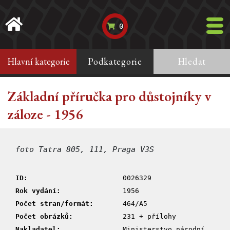
0
Hlavní kategorie
Podkategorie
Hledat
Základní příručka pro důstojníky v
záloze - 1956
foto Tatra 805, 111, Praga V3S
ID:
0026329
Rok vydání:
1956
Počet stran/formát:
464/A5
Počet obrázků:
231 + přílohy
Nakladatel:
Ministerstvo národní