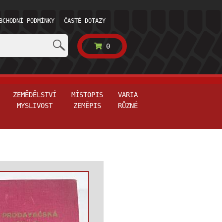
BCHODNÍ PODMÍNKY
ČASTÉ DOTAZY
0
ZEMĚDĚLSTVÍ
MÍSTOPIS
VARIA
MYSLIVOST
ZEMĚPIS
RŮZNÉ