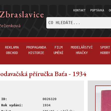
KONTAKT
POPTÁVKA
O
REKLAMA
PROPAGANDA
FILM
MODELÁŘSTVÍ
SPORT
OBCHOD
HISTORIE
UMĚNÍ
HRAČKY
HOBBY
odavačská příručka Baťa - 1934
ID:
0026320
Rok vydání:
1934