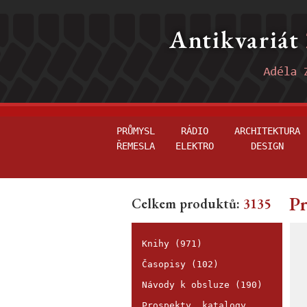
PRŮMYSL
RÁDIO
ARCHITEKTURA
ŘEMESLA
ELEKTRO
DESIGN
Pr
Celkem produktů:
3135
Knihy (971)
Časopisy (102)
Návody k obsluze (190)
Prospekty, katalogy