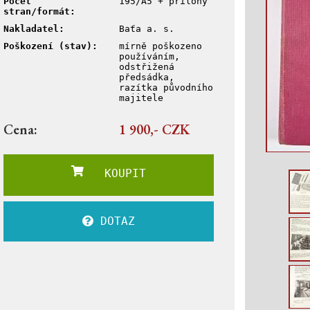
Počet
195/A5 + přílohy
stran/formát:
Nakladatel:
Baťa a. s.
Poškození (stav):
mírně poškozeno
používáním,
odstřižená
předsádka,
razítka původního
majitele
Cena:
1 900,- CZK
KOUPIT
DOTAZ