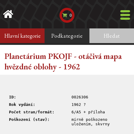
0
Hlavní kategorie
Podkategorie
Hledat
Planetárium PKOJF - otáčivá mapa
hvězdné oblohy - 1962
ID:
0026306
Rok vydání:
1962 ?
Počet stran/formát:
6/A5 + příloha
Poškození (stav):
mírně poškozeno
uložením, skvrny