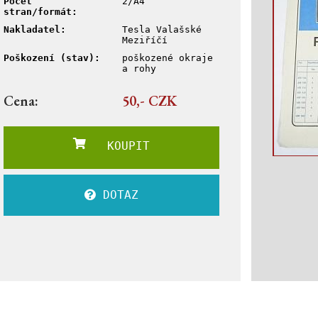
Počet
2/A4
stran/formát:
Nakladatel:
Tesla Valašské
Meziříčí
Poškození (stav):
poškozené okraje
a rohy
Cena:
50,- CZK
KOUPIT
DOTAZ