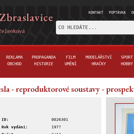
KONTAKT
POPTÁVKA
O
REKLAMA
PROPAGANDA
FILM
MODELÁŘSTVÍ
SPORT
OBCHOD
HISTORIE
UMĚNÍ
HRAČKY
HOBBY
sla - reproduktorové soustavy - prospek
ID:
0026301
Rok vydání:
197?