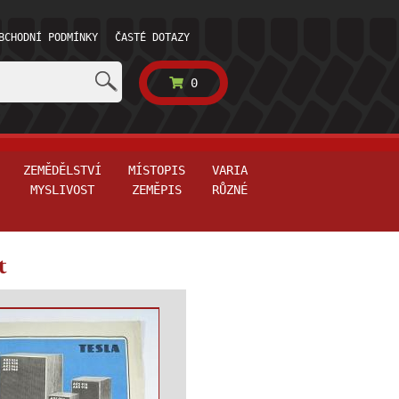
BCHODNÍ PODMÍNKY
ČASTÉ DOTAZY
0
ZEMĚDĚLSTVÍ
MÍSTOPIS
VARIA
MYSLIVOST
ZEMĚPIS
RŮZNÉ
t