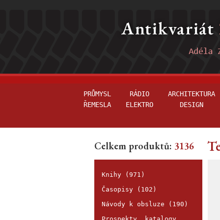
PRŮMYSL
RÁDIO
ARCHITEKTURA
ŘEMESLA
ELEKTRO
DESIGN
Te
Celkem produktů:
3136
Knihy (971)
Časopisy (102)
Návody k obsluze (190)
Prospekty, katalogy