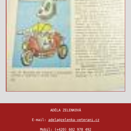
ADÉLA ZELENKOVÁ
E-mail:
adela@zelenka-veterani.cz
Mobil:
(+420) 602 978 492