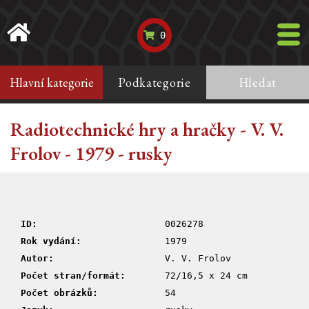
0
Hlavní kategorie
Podkategorie
Hledat
Radiotechnické hry a hračky - V. V.
Frolov - 1979 - rusky
ID:
0026278
Rok vydání:
1979
Autor:
V. V. Frolov
Počet stran/formát:
72/16,5 x 24 cm
Počet obrázků:
54