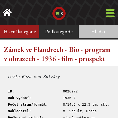
0
Hlavní kategorie
Podkategorie
Hledat
Zámek ve Flandrech - Bio - program
v obrazech - 1936 - film - prospekt
režie Géza von Bolváry
ID:
0026272
Rok vydání:
1936 ?
Počet stran/formát:
8/14,5 x 22,5 cm, skl.
Nakladatel:
M. Schulz, Praha
Poškození (stav):
mírně poškozeno