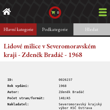
0
Hlavní kategorie
Podkategorie
Hledat
Lidové milice v Severomoravském
kraji - Zdeněk Bradáč - 1968
ID:
0026237
Rok vydání:
1968
Autor:
Zdeněk Bradáč
Počet stran/formát:
140/A5
Nakladatel:
Severomoravský krajský
výbor KSČ Ostrava