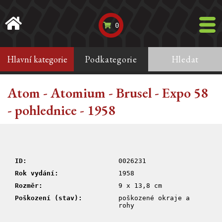
0
Hlavní kategorie
Podkategorie
Hledat
Atom - Atomium - Brusel - Expo 58
- pohlednice - 1958
ID:
0026231
Rok vydání:
1958
Rozměr:
9 x 13,8 cm
Poškození (stav):
poškozené okraje a
rohy