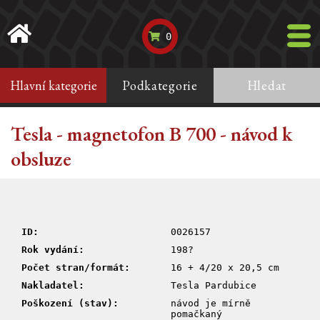
0
Hlavní kategorie
Podkategorie
Hledat
Tesla - magnetofon B 700 - návod k
obsluze
ID:
0026157
Rok vydání:
198?
Počet stran/formát:
16 + 4/20 x 20,5 cm
Nakladatel:
Tesla Pardubice
Poškození (stav):
návod je mírně
pomačkaný