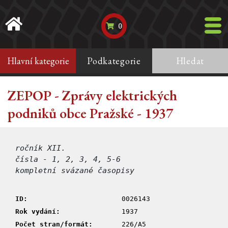
0
Hlavní kategorie
Podkategorie
Hledat
ZEPOP - Zprávy elektrických
podniků obce Pražské - 1937
ročník XII.
čísla - 1, 2, 3, 4, 5-6
kompletní svázané časopisy
ID:
0026143
Rok vydání:
1937
Počet stran/formát:
226/A5