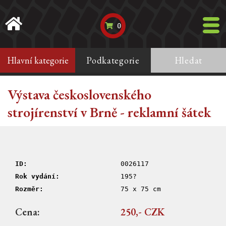
0
Hlavní kategorie
Podkategorie
Hledat
Výstava československého
strojírenství v Brně - reklamní šátek
ID:
0026117
Rok vydání:
195?
Rozměr:
75 x 75 cm
Cena:
250,- CZK