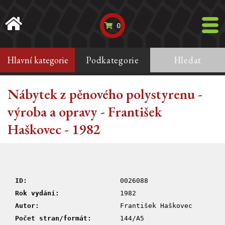
0
Hlavní kategorie
Podkategorie
Hledat
Nábytek z pěnového polystyrenu -
výroba a opravy - František
Haškovec - 1982
ID:
0026088
Rok vydání:
1982
Autor:
František Haškovec
Počet stran/formát:
144/A5