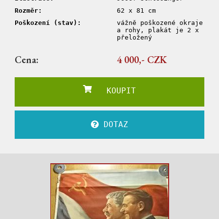
Rozměr:
62 x 81 cm
Poškození (stav):
vážně poškozené okraje
a rohy, plakát je 2 x
přeložený
Cena:
4 000,- CZK
KOUPIT
DOTAZ