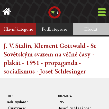
0
Hlavní kategorie
Podkategorie
Hledat
J. V. Stalin, Klement Gottwald - Se
Sovětským svazem na věčné časy -
plakát - 1951 - propaganda -
socialismus - Josef Schlesinger
ID:
0026074
Rok vydání:
1951
Ilustrace:
Josef Schlesinger