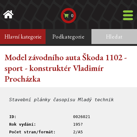
0
Hlavní kategorie
Podkategorie
Hledat
Model závodního auta Škoda 1102 -
sport - konstruktér Vladimír
Procházka
Stavební plánky časopisu Mladý technik
ID:
0026021
Rok vydání:
195?
Počet stran/formát:
2/A5