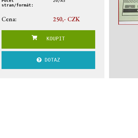
Počet
20/A5
stran/formát:
Cena:
250,- CZK
KOUPIT
DOTAZ