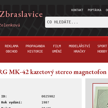
KONTAKT
POPTÁVKA
O
REKLAMA
PROPAGANDA
FILM
MODELÁŘSTVÍ
SPORT
OBCHOD
HISTORIE
UMĚNÍ
HRAČKY
HOBBY
G MK-42 kazetový stereo magnetofon -
ID:
0025982
Rok vydání:
198?