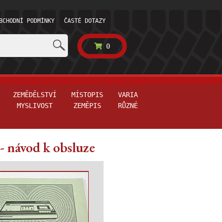
BCHODNÍ PODMÍNKY
ČASTÉ DOTAZY
0
ZEMĚDĚLSTVÍ
MÍSTOPIS
VARIA
MYSLIVOST
ZEMĚPIS
RŮZNÉ
 návod k obsluze