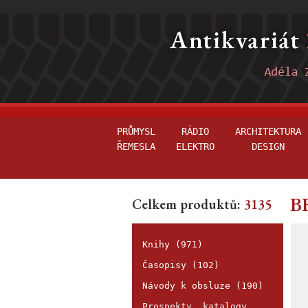
PRŮMYSL
RÁDIO
ARCHITEKTURA
ŘEMESLA
ELEKTRO
DESIGN
BR
Celkem produktů:
3135
Knihy (971)
Časopisy (102)
Návody k obsluze (190)
Prospekty, katalogy