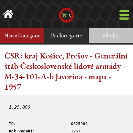
0
Hlavní kategorie
Podkategorie
Hledat
ČSR: kraj Košice, Prešov - Generální
štáb Československé lidové armády -
M-34-101-A-b Javorina - mapa -
1957
1:25.000
ID:
0025964
Rok vydání:
1957