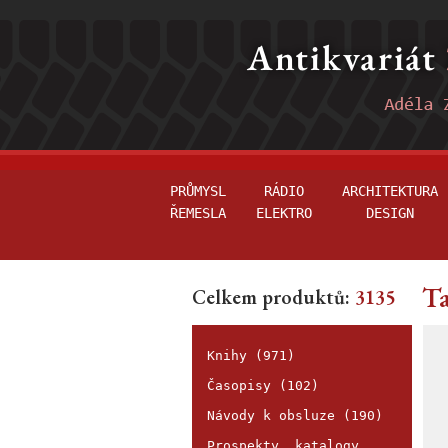
PRŮMYSL
RÁDIO
ARCHITEKTURA
ŘEMESLA
ELEKTRO
DESIGN
Ta
Celkem produktů:
3135
Knihy (971)
Časopisy (102)
Návody k obsluze (190)
Prospekty, katalogy