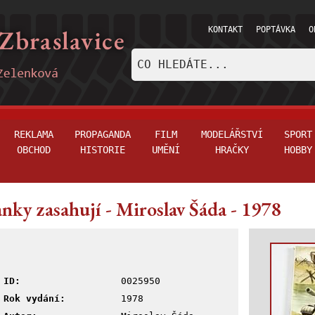
KONTAKT
POPTÁVKA
O
REKLAMA
PROPAGANDA
FILM
MODELÁŘSTVÍ
SPORT
OBCHOD
HISTORIE
UMĚNÍ
HRAČKY
HOBBY
nky zasahují - Miroslav Šáda - 1978
ID:
0025950
Rok vydání:
1978