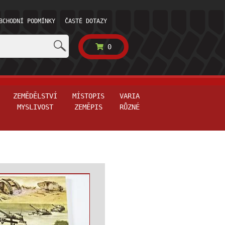
BCHODNÍ PODMÍNKY
ČASTÉ DOTAZY
0
ZEMĚDĚLSTVÍ
MÍSTOPIS
VARIA
MYSLIVOST
ZEMĚPIS
RŮZNÉ