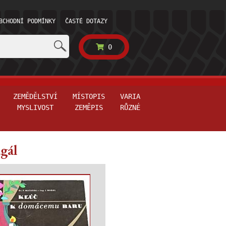
BCHODNÍ PODMÍNKY
ČASTÉ DOTAZY
0
ZEMĚDĚLSTVÍ
MÍSTOPIS
VARIA
MYSLIVOST
ZEMĚPIS
RŮZNÉ
gál