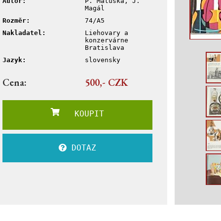
Autor:
P. Matuška, J.
Magál
Rozměr:
74/A5
Nakladatel:
Liehovary a
konzervárne
Bratislava
Jazyk:
slovensky
Cena:
500,- CZK
KOUPIT
DOTAZ