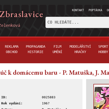
KONTAKT
POPTÁVKA
O
REKLAMA
PROPAGANDA
FILM
MODELÁŘSTVÍ
SPORT
OBCHOD
HISTORIE
UMĚNÍ
HRAČKY
HOBBY
úč k domácemu baru - P. Matuška, J. Ma
ID:
0025883
Rok vydání:
196?