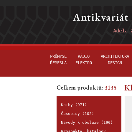
PRŮMYSL
RÁDIO
ARCHITEKTURA
ŘEMESLA
ELEKTRO
DESIGN
Kl
Celkem produktů:
3135
Knihy (971)
Časopisy (102)
Návody k obsluze (190)
Prospekty, katalogy