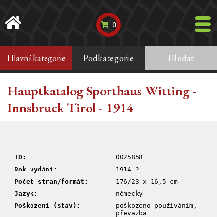
0
Hlavní kategorie
Podkategorie
Hledat
Hauptkatalog Sporthaus Witting -
Innsbruck Tirol - 1914
ID:
0025858
Rok vydání:
1914 ?
Počet stran/formát:
176/23 x 16,5 cm
Jazyk:
německy
Poškození (stav):
poškozeno používáním,
převazba