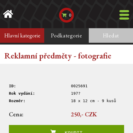
0
Hlavní kategorie
Podkategorie
Hledat
Reklamní předměty - fotografie
ID:
0025691
Rok vydání:
197?
Rozměr:
18 x 12 cm - 9 kusů
Cena:
250,- CZK