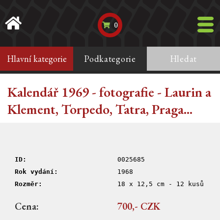
0
Hlavní kategorie
Podkategorie
Hledat
Kalendář 1969 - fotografie - Laurin a
Klement, Torpedo, Tatra, Praga...
ID:
0025685
Rok vydání:
1968
Rozměr:
18 x 12,5 cm - 12 kusů
Cena:
700,- CZK